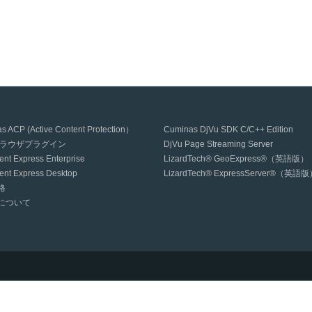
s ACP (Active Content Protection）
Cuminas DjVu SDK C/C++ Edition
uブラウザプラグイン
DjVu Page Streaming Server
nt Express Enterprise
LizardTech® GeoExpress®（英語版）
nt Express Desktop
LizardTech® ExpressServer®（英語
格
について